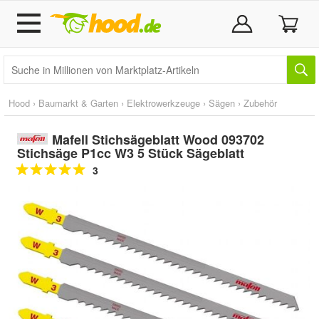
Hood
›
Baumarkt & Garten
›
Elektrowerkzeuge
›
Sägen
›
Zubehör
Mafell Stichsägeblatt Wood 093702
Stichsäge P1cc W3 5 Stück Sägeblatt
3