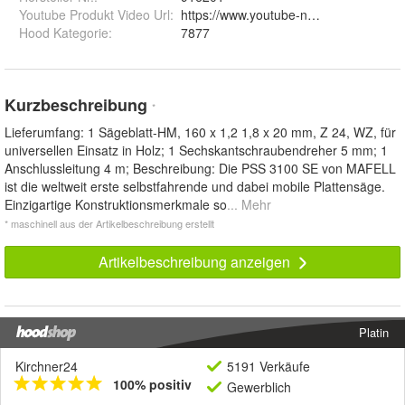
Youtube Produkt Video Url
:
https://www.youtube-nocookie.com/e
Hood Kategorie
:
7877
Kurzbeschreibung
*
Lieferumfang: 1 Sägeblatt-HM, 160 x 1,2 1,8 x 20 mm, Z 24, WZ, für
universellen Einsatz in Holz; 1 Sechskantschraubendreher 5 mm; 1
Anschlussleitung 4 m; Beschreibung: Die PSS 3100 SE von MAFELL
ist die weltweit erste selbstfahrende und dabei mobile Plattensäge.
Einzigartige Konstruktionsmerkmale so
... Mehr
* maschinell aus der Artikelbeschreibung erstellt
Artikelbeschreibung anzeigen
Platin
Kirchner24
5191 Verkäufe
100% positiv
Gewerblich