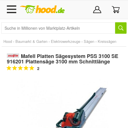
Hood
›
Baumarkt & Garten
›
Elektrowerkzeuge
›
Sägen
›
Kreissägen
Mafell Platten Sägesystem PSS 3100 SE
916201 Plattensäge 3100 mm Schnittlänge
2