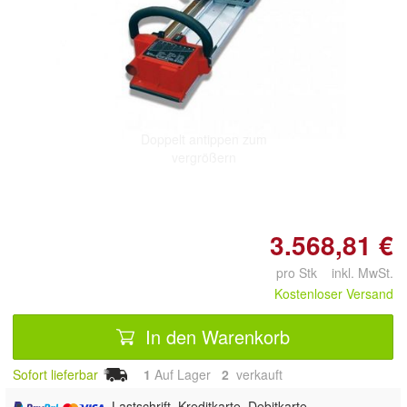
Doppelt antippen zum
vergrößern
3.568,81 €
pro Stk inkl. MwSt.
Kostenloser Versand
In den Warenkorb
Sofort lieferbar
1
Auf Lager
2
 verkauft
, Lastschrift, Kreditkarte, Debitkarte,