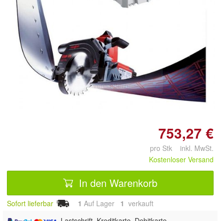
Doppelt antippen zum
vergrößern
753,27 €
pro Stk inkl. MwSt.
Kostenloser Versand
In den Warenkorb
Sofort lieferbar
1
Auf Lager
1
 verkauft
, Lastschrift, Kreditkarte, Debitkarte,