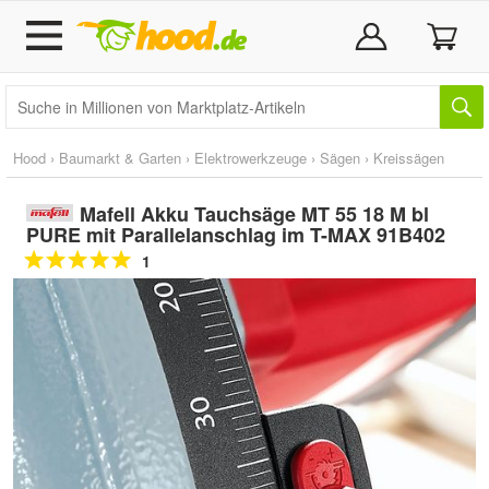
Hood
›
Baumarkt & Garten
›
Elektrowerkzeuge
›
Sägen
›
Kreissägen
Mafell Akku Tauchsäge MT 55 18 M bl
PURE mit Parallelanschlag im T-MAX 91B402
1