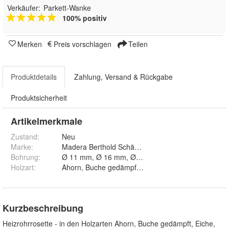
Verkäufer:
Parkett-Wanke
100% positiv
Merken
Preis vorschlagen
Teilen
Produktdetails
Zahlung, Versand & Rückgabe
Produktsicherheit
Artikelmerkmale
Zustand:
Neu
Marke:
Madera Berthold Schächtele
Bohrung
:
Ø 11 mm, Ø 16 mm, Ø 19 mm, 
Holzart
:
Kurzbeschreibung
Heizrohrrosette - in den Holzarten Ahorn, Buche gedämpft, Eiche,