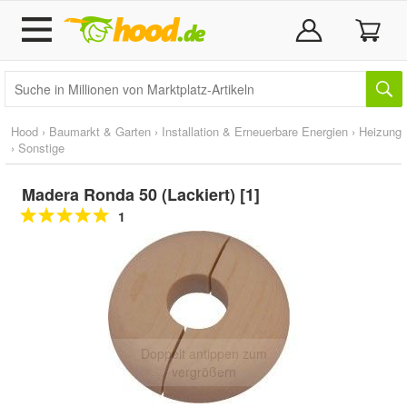
Hood
›
Baumarkt & Garten
›
Installation & Erneuerbare Energien
›
Heizung
›
Sonstige
Madera Ronda 50 (Lackiert) [1]
1
Doppelt antippen zum
vergrößern