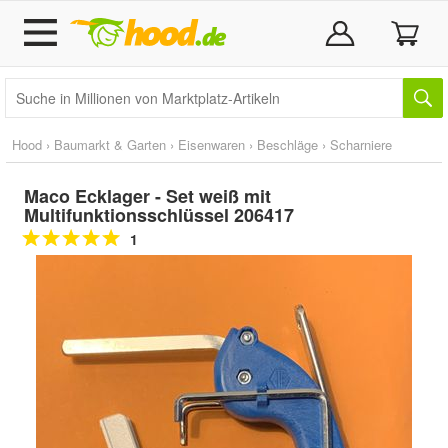
Hood
›
Baumarkt & Garten
›
Eisenwaren
›
Beschläge
›
Scharniere
Maco Ecklager - Set weiß mit
Multifunktionsschlüssel 206417
1