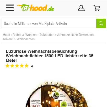
Hood
›
Möbel & Wohnen
›
Dekoration
›
Jahreszeitliche Dekoration
›
Advent & Weihnachten
Luxuriöse Weihnachtsbeleuchtung
Weichnachtlichter 1500 LED lichterkette 35
Meter
4