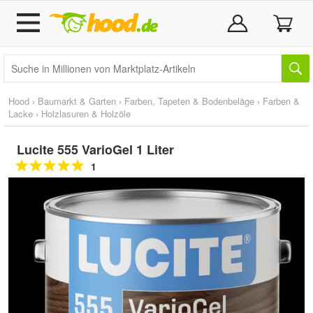
Hood
›
Baumarkt & Garten
›
Farben, Tapeten & Bodenbeläge
›
Farben &
Lacke
›
Holzlasuren & Holzöle
Lucite 555 VarioGel 1 Liter
1