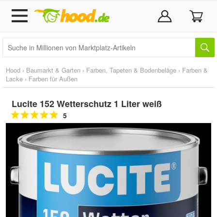
Hood
›
Baumarkt & Garten
›
Farben, Tapeten & Bodenbeläge
›
Farben &
Lacke
›
Farben für Außen
Lucite 152 Wetterschutz 1 Liter weiß
5