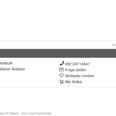
Ar
erkäufe
082120714647
lich
er Anbieter
Frage stellen
Verkäufer merken
Alle Artikel
kauft haben, den Kauf bewertet.