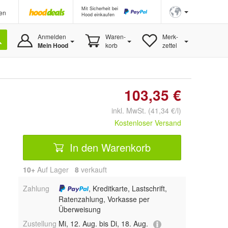
Mit Sicherheit bei
en
Hood einkaufen
Anmelden
Waren-
Merk-
Mein Hood
korb
zettel
103,35 €
inkl. MwSt. (41,34 €/l)
Kostenloser Versand
In den Warenkorb
10+
Auf Lager
8
 verkauft
Zahlung
, Kreditkarte, Lastschrift,
Ratenzahlung, Vorkasse per
Überweisung
Zustellung
Mi, 12. Aug. bis Di, 18. Aug.