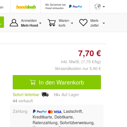
Mit Sicherheit bei
en
Hood einkaufen
Anmelden
Waren-
Merk-
Mein Hood
korb
zettel
7,70 €
inkl. MwSt. (7,70 €/kg)
Versandkosten nur 5,90 €
In den Warenkorb
Sofort lieferbar
10+
Auf Lager
44
 verkauft
Zahlung
, Lastschrift,
Kreditkarte, Debitkarte,
Ratenzahlung, Sofortüberweisung,