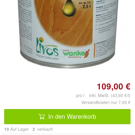
Doppelt antippen zum
vergrößern
109,00 €
pro l inkl. MwSt. (43,60 €/l)
Versandkosten nur 7,00 €
In den Warenkorb
10
Auf Lager
2
 verkauft