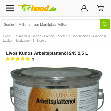
Hood
›
Baumarkt & Garten
›
Farben, Tapeten & Bodenbeläge
›
Farben &
Lacke
›
Holzlasuren & Holzöle
Livos Kunos Arbeitsplattenöl 243 2,5 L
2