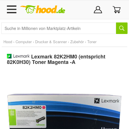
Hood
›
Computer
›
Drucker & Scanner
›
Zubehör
›
Toner
Lexmark 82K2HM0 (entspricht
82K0H30) Toner Magenta -A