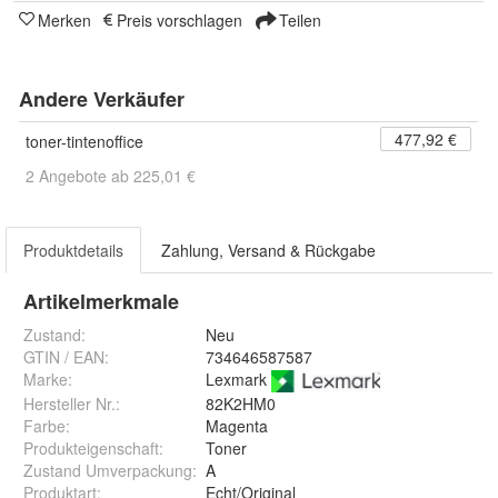
Merken
Preis vorschlagen
Teilen
Andere Verkäufer
477,92 €
toner-tintenoffice
2 Angebote ab 225,01 €
Produktdetails
Zahlung, Versand & Rückgabe
Artikelmerkmale
Zustand:
Neu
GTIN / EAN:
734646587587
Marke:
Lexmark
Hersteller Nr.:
82K2HM0
Farbe
:
Magenta
Produkteigenschaft
:
Toner
Zustand Umverpackung
:
A
Produktart
:
Echt/Original