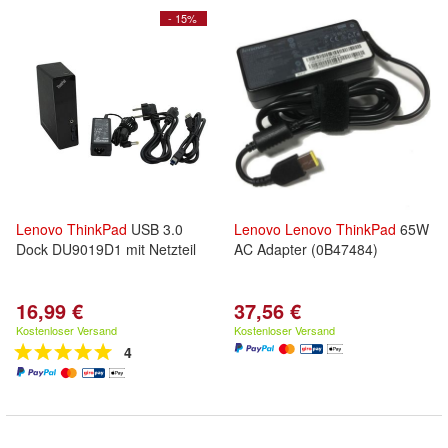
- 15%
Lenovo
ThinkPad
USB 3.0
Lenovo
Lenovo
ThinkPad
65W
Dock DU9019D1 mit Netzteil
AC Adapter (0B47484)
16,99 €
37,56 €
Kostenloser Versand
Kostenloser Versand
4