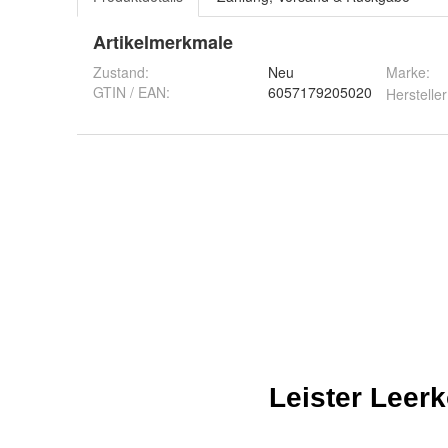
Artikelmerkmale
Zustand:
Neu
Marke:
GTIN / EAN:
6057179205020
Hersteller