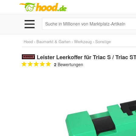
Hood
›
Baumarkt & Garten
›
Werkzeug
›
Sonstige
Leister Leerkoffer für Triac S / Triac ST
2
Bewertungen