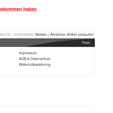
tikel Nr.:
0099349882
Melden
|
Ähnlichen
Artikel verkaufen
Platin
Impressum
AGB
&
Datenschutz
Widerrufsbelehrung