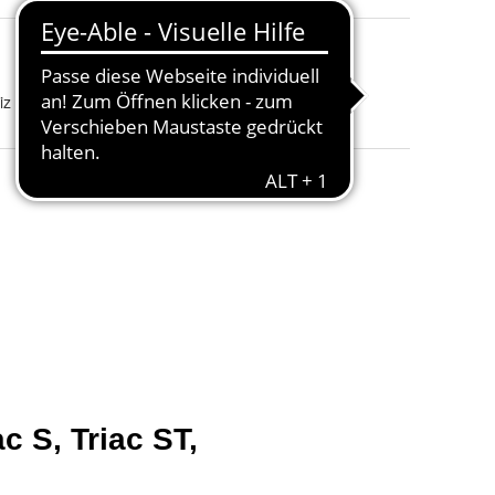
region
:
iz
Farbrichtung
:
Grün