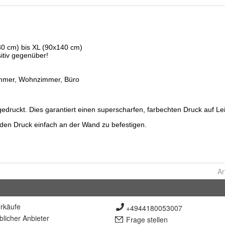
Ar
rkäufe
+4944180053007
lich
er Anbieter
Frage stellen