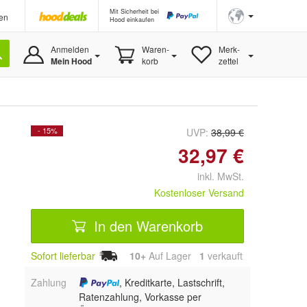
Mit Sicherheit bei
en
Hood einkaufen
Anmelden
Waren-
Merk-
Mein Hood
korb
zettel
- 15%
UVP:
38,99 €
32,97 €
inkl. MwSt.
Kostenloser Versand
In den Warenkorb
Sofort lieferbar
10+
Auf Lager
1
 verkauft
Zahlung
, Kreditkarte, Lastschrift,
Ratenzahlung, Vorkasse per