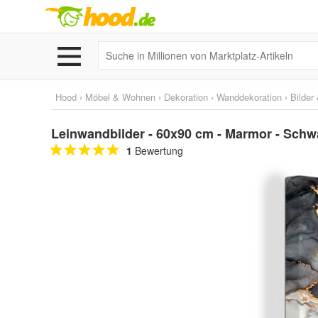
Hood
›
Möbel & Wohnen
›
Dekoration
›
Wanddekoration
›
Bilder
Leinwandbilder - 60x90 cm - Marmor - Schwa
1
Bewertung