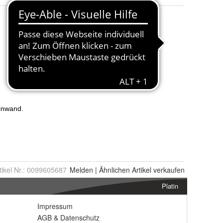
tikel Nr.:
0099605687
Melden
|
Ähnlichen
Artikel verkaufen
Platin
Impressum
AGB
&
Datenschutz