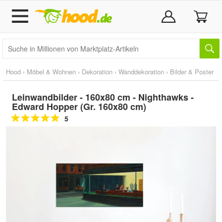
Hood
›
Möbel & Wohnen
›
Dekoration
›
Wanddekoration
›
Bilder & Poster
Leinwandbilder - 160x80 cm - Nighthawks -
Edward Hopper (Gr. 160x80 cm)
5