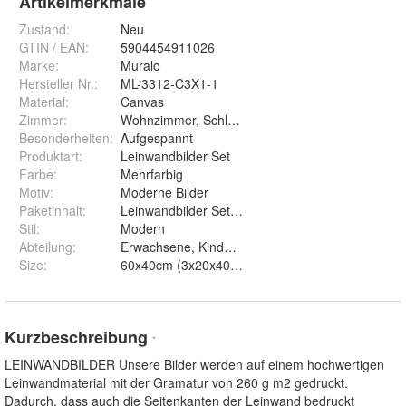
Artikelmerkmale
Zustand:
Neu
GTIN / EAN:
5904454911026
Marke:
Muralo
Hersteller Nr.:
ML-3312-C3X1-1
Material
:
Canvas
Zimmer
:
Wohnzimmer, Schlafzimmer, Kinderzimmer
Besonderheiten
:
Aufgespannt
Produktart
:
Leinwandbilder Set
Farbe
:
Mehrfarbig
Motiv
:
Moderne Bilder
Paketinhalt
:
Leinwandbilder Set, Montageelemente
Stil
:
Modern
Abteilung
:
Erwachsene, Kinder, Mann, Frau
Size
:
Kurzbeschreibung
*
LEINWANDBILDER Unsere Bilder werden auf einem hochwertigen
Leinwandmaterial mit der Gramatur von 260 g m2 gedruckt.
Dadurch, dass auch die Seitenkanten der Leinwand bedruckt