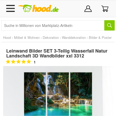
Hood
›
Möbel & Wohnen
›
Dekoration
›
Wanddekoration
›
Bilder & Poster
Leinwand Bilder SET 3-Teilig Wasserfall Natur
Landschaft 3D Wandbilder xxl 3312
1