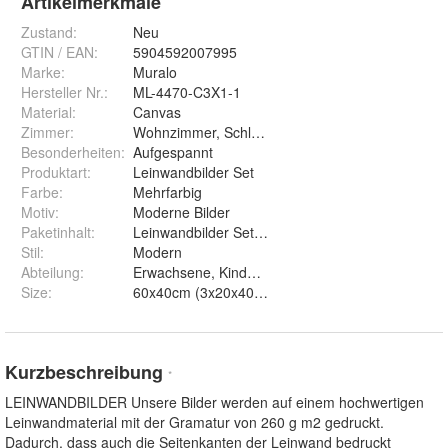
Artikelmerkmale
Zustand:
Neu
GTIN / EAN:
5904592007995
Marke:
Muralo
Hersteller Nr.:
ML-4470-C3X1-1
Material
:
Canvas
Zimmer
:
Wohnzimmer, Schlafzimmer, Kinderzimmer
Besonderheiten
:
Aufgespannt
Produktart
:
Leinwandbilder Set
Farbe
:
Mehrfarbig
Motiv
:
Moderne Bilder
Paketinhalt
:
Leinwandbilder Set, Montageelemente
Stil
:
Modern
Abteilung
:
Erwachsene, Kinder, Mann, Frau
Size
:
Kurzbeschreibung
*
LEINWANDBILDER Unsere Bilder werden auf einem hochwertigen
Leinwandmaterial mit der Gramatur von 260 g m2 gedruckt.
Dadurch, dass auch die Seitenkanten der Leinwand bedruckt