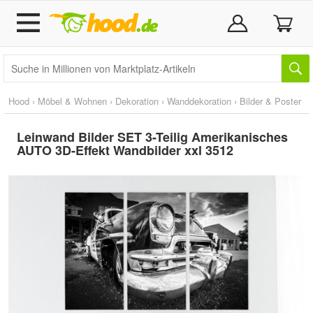
Hood
›
Möbel & Wohnen
›
Dekoration
›
Wanddekoration
›
Bilder & Poster
Leinwand Bilder SET 3-Teilig Amerikanisches
AUTO 3D-Effekt Wandbilder xxl 3512