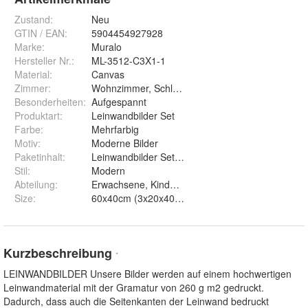
Zustand:
Neu
GTIN / EAN:
5904454927928
Marke:
Muralo
Hersteller Nr.:
ML-3512-C3X1-1
Material
:
Canvas
Zimmer
:
Wohnzimmer, Schlafzimmer, Kinderzimmer
Besonderheiten
:
Aufgespannt
Produktart
:
Leinwandbilder Set
Farbe
:
Mehrfarbig
Motiv
:
Moderne Bilder
Paketinhalt
:
Leinwandbilder Set, Montageelemente
Stil
:
Modern
Abteilung
:
Erwachsene, Kinder, Mann, Frau
Size
:
Kurzbeschreibung
*
LEINWANDBILDER Unsere Bilder werden auf einem hochwertigen
Leinwandmaterial mit der Gramatur von 260 g m2 gedruckt.
Dadurch, dass auch die Seitenkanten der Leinwand bedruckt