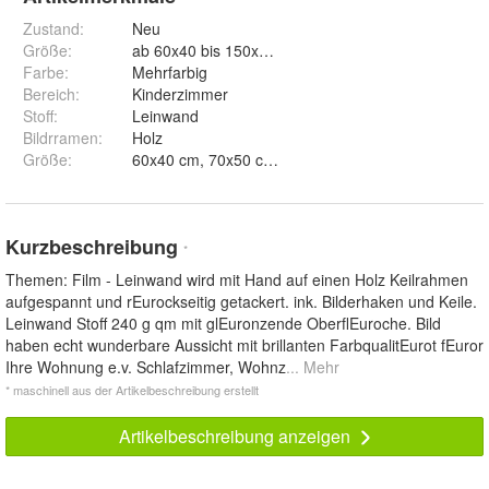
Zustand:
Neu
Größe
:
ab 60x40 bis 150x100cm
Farbe
:
Mehrfarbig
Bereich
:
Kinderzimmer
Stoff
:
Leinwand
Bildrramen
:
Holz
Größe
:
Kurzbeschreibung
*
Themen: Film - Leinwand wird mit Hand auf einen Holz Keilrahmen
aufgespannt und rEurockseitig getackert. ink. Bilderhaken und Keile.
Leinwand Stoff 240 g qm mit glEuronzende OberflEuroche. Bild
haben echt wunderbare Aussicht mit brillanten FarbqualitEurot fEuror
Ihre Wohnung e.v. Schlafzimmer, Wohnz
... Mehr
* maschinell aus der Artikelbeschreibung erstellt
Artikelbeschreibung anzeigen