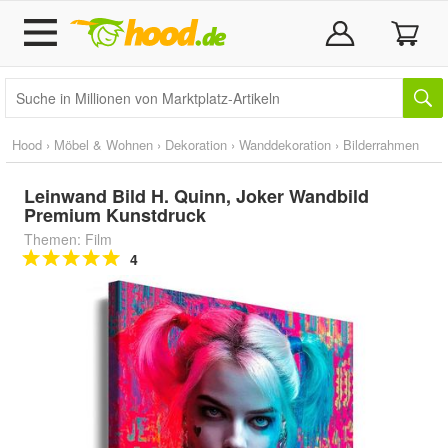
Hood
›
Möbel & Wohnen
›
Dekoration
›
Wanddekoration
›
Bilderrahmen
Leinwand Bild H. Quinn, Joker Wandbild
Premium Kunstdruck
Themen: Film
4