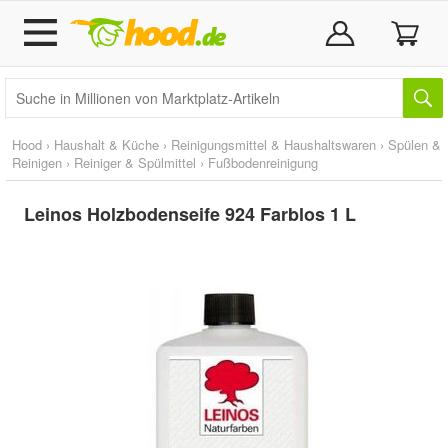
Hood
›
Haushalt & Küche
›
Reinigungsmittel & Haushaltswaren
›
Spülen &
Reinigen
›
Reiniger & Spülmittel
›
Fußbodenreinigung
Leinos Holzbodenseife 924 Farblos 1 L