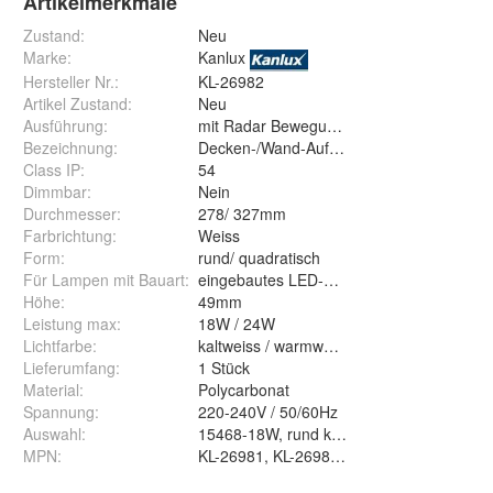
Artikelmerkmale
Zustand:
Neu
Marke:
Kanlux
Hersteller Nr.:
KL-26982
Artikel Zustand
:
Neu
Ausführung
:
mit Radar Bewegungsmelder
Bezeichnung
:
Decken-/Wand-Aufbauleuchte
Class IP
:
54
Dimmbar
:
Nein
Durchmesser
:
278/ 327mm
Farbrichtung
:
Weiss
Form
:
rund/ quadratisch
Für Lampen mit Bauart
:
eingebautes LED-Modul SMD
Höhe
:
49mm
Leistung max
:
18W / 24W
Lichtfarbe
:
kaltweiss / warmweiss
Lieferumfang
:
1 Stück
Material
:
Polycarbonat
Spannung
:
220-240V / 50/60Hz
Auswahl
:
15468-18W, rund kaltweiss, 15467-24W, ru
MPN
:
KL-26981, KL-26984, KL-2698