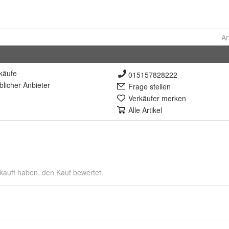
Ar
käufe
015157828222
lich
er Anbieter
Frage stellen
Verkäufer merken
Alle Artikel
kauft haben, den Kauf bewertet.