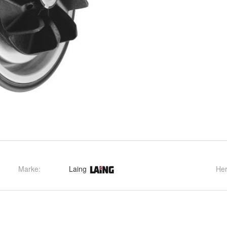
Marke:
Laing
Her