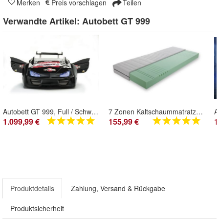
Merken
Preis vorschlagen
Teilen
Verwandte Artikel:
Autobett GT 999
Autobett GT 999, Full / Schwarz
7 Zonen Kaltschaummatratze, 90x190 / 90x200 / 100x200 cm
1.099,99 €
155,99 €
1
Produktdetails
Zahlung, Versand & Rückgabe
Produktsicherheit