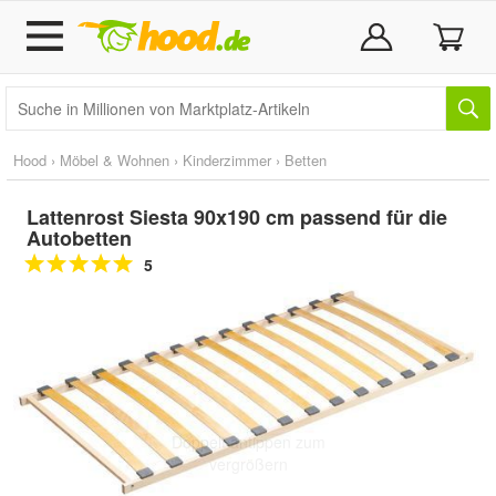
Hood
›
Möbel & Wohnen
›
Kinderzimmer
›
Betten
Lattenrost Siesta 90x190 cm passend für die
Autobetten
5
Doppelt antippen zum
vergrößern