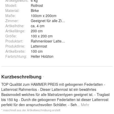
Artikelgewicht
:
6 kg
Modell
:
Rollrost
Material
:
Birke
Maße
:
100cm x 200cm
Zimmer
:
Geeignet für alle Zimmer
Artikelhöhe
:
ca. 4 cm
Artikellänge
:
200 cm
Größe
:
100 x 200 cm
Produktart
:
Rahmenloser Lattenrost gebogen
Produktlinie
:
Lattenrost
Artikelbreite
:
100 cm
Farbrichtung
:
Heller Holzton
Kurzbeschreibung
*
TOP Qualität zum HAMMER PREIS mit gebogenen Federlatten -
Lattenrost Rahmenlos - Dieser Lattenrost ist ein bewährtes
Basismodell welches für alle Matratzentypen geeignet ist. - Traglast
bis 150 kg - Durch die gebogenen Federlatten ist dieser Lattenrost
perfekt für den anspruchsvollen Schläfer. - Seh
... Mehr
* maschinell aus der Artikelbeschreibung erstellt