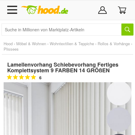
Hood
›
Möbel & Wohnen
›
Wohntextilien & Teppiche
›
Rollos & Vorhänge
›
Plissees
Lamellenvorhang Schiebevorhang Fertiges
Komplettsystem 9 FARBEN 14 GRÖßEN
6