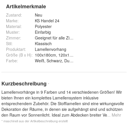
Artikelmerkmale
Zustand:
Neu
Marke:
KS Handel 24
Material
:
Polyester
Muster
:
Einfarbig
Zimmer
:
Geeignet für alle Zimmer
Stil
:
Klassisch
Produktart
:
Lamellenvorhang
Größe (B x H)
:
100x180cm, 120x180cm, 150x180cm, 180x180cm,
Farbe
:
Kurzbeschreibung
*
Lamellenvorhänge in 9 Farben und 14 verschiedenen Größen! Wir
bieten Ihnen ein komplettes Lamellensystem inklusive
entsprechendem Zubehör. Die Stofflamellen sind eine wirkungsvolle
Dekoration der Räume, in denen sie aufgehängt sind und schützen
den Raum vor Sonnenlicht. Ideal zum Abdecken breiter Ve
... Mehr
* maschinell aus der Artikelbeschreibung erstellt