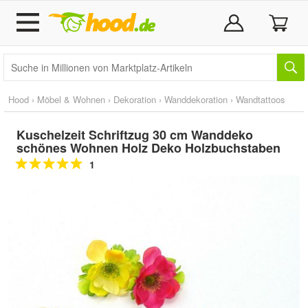
Hood
›
Möbel & Wohnen
›
Dekoration
›
Wanddekoration
›
Wandtattoos
Kuschelzeit Schriftzug 30 cm Wanddeko
schönes Wohnen Holz Deko Holzbuchstaben
1