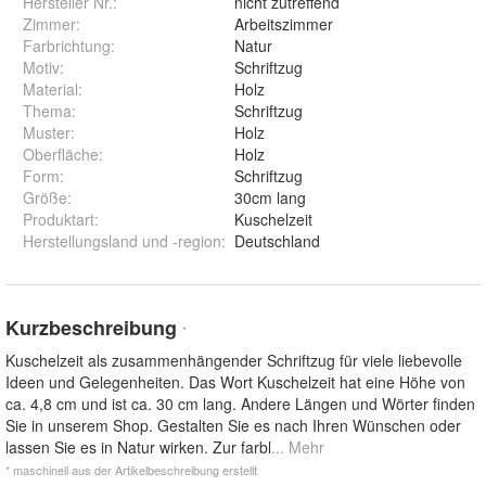
Hersteller Nr.:
nicht zutreffend
Zimmer
:
Arbeitszimmer
Farbrichtung
:
Natur
Motiv
:
Schriftzug
Material
:
Holz
Thema
:
Schriftzug
Muster
:
Holz
Oberfläche
:
Holz
Form
:
Schriftzug
Größe
:
30cm lang
Produktart
:
Kuschelzeit
Herstellungsland und -region
:
Deutschland
Kurzbeschreibung
*
Kuschelzeit als zusammenhängender Schriftzug für viele liebevolle
Ideen und Gelegenheiten. Das Wort Kuschelzeit hat eine Höhe von
ca. 4,8 cm und ist ca. 30 cm lang. Andere Längen und Wörter finden
Sie in unserem Shop. Gestalten Sie es nach Ihren Wünschen oder
lassen Sie es in Natur wirken. Zur farbl
... Mehr
* maschinell aus der Artikelbeschreibung erstellt