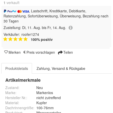
1
 verkauft
, Lastschrift, Kreditkarte, Debitkarte,
Ratenzahlung, Sofortüberweisung, Überweisung, Bezahlung nach
30 Tagen
Zustellung:
Di, 11. Aug. bis Fr, 14. Aug.
Verkäufer:
roofer1274
100% positiv
Merken
Preis vorschlagen
Teilen
Produktdetails
Zahlung, Versand & Rückgabe
Artikelmerkmale
Zustand:
Neu
Marke:
Markenlos
Hersteller Nr.:
nicht zutreffend
Material
:
Kupfer
Dachrinnengröße
:
100-76mm
Produktart
:
Wasserverteiler