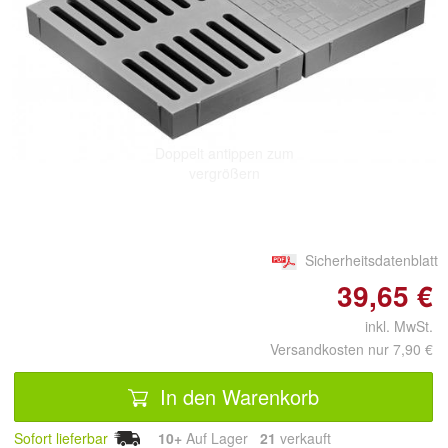
Doppelt antippen zum
vergrößern
Sicherheitsdatenblatt
39,65 €
inkl. MwSt.
Versandkosten nur 7,90 €
In den Warenkorb
Sofort lieferbar
10+
Auf Lager
21
 verkauft