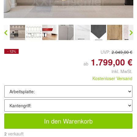
vergrößern
- 12%
UVP:
2.049,00 €
1.799,00 €
ab
inkl. MwSt.
Kostenloser Versand
In den Warenkorb
2
 verkauft