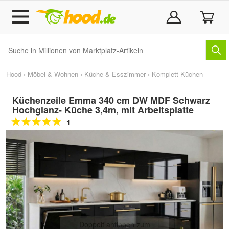
Hood
›
Möbel & Wohnen
›
Küche & Esszimmer
›
Komplett-Küchen
Küchenzeile Emma 340 cm DW MDF Schwarz
Hochglanz- Küche 3,4m, mit Arbeitsplatte
1
Doppelt antippen zum