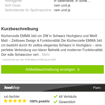
Relinggriffe
:
in Silberfarb
Soft-Close
:
nein und ja
Seitenblende für Spülmaschine
:
nein und ja
Kurzbeschreibung
*
Küchenzeile EMMA 340 cm DW in Schwarz Hochglanz und Weiß
Matt – Zeitloses Design & Funktionalität Die Küchenzeile EMMA 340
cm besticht durch ihr zeitlos elegantes Schwarz in Hochglanz – eine
perfekte Verbindung von klarer Ästhetik und moderner Funktionalität.
Der edle Schwarzton verl
... Mehr
* maschinell aus der Artikelbeschreibung erstellt
Artikelbeschreibung anzeigen
Platin
xxl-tischler
48 Verkäufe
100% positiv
Gewerblich