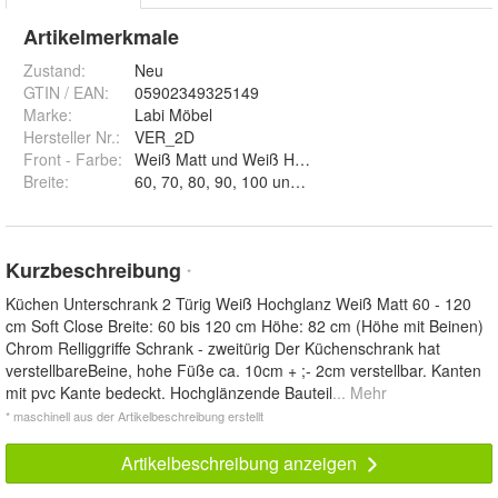
Artikelmerkmale
Zustand:
Neu
GTIN / EAN:
05902349325149
Marke:
Labi Möbel
Hersteller Nr.:
VER_2D
Front - Farbe
:
Weiß Matt und Weiß Hochglanz
Breite
:
60, 70, 80, 90, 100 und 120
Kurzbeschreibung
*
Küchen Unterschrank 2 Türig Weiß Hochglanz Weiß Matt 60 - 120
cm Soft Close Breite: 60 bis 120 cm Höhe: 82 cm (Höhe mit Beinen)
Chrom Relliggriffe Schrank - zweitürig Der Küchenschrank hat
verstellbareBeine, hohe Füße ca. 10cm + ;- 2cm verstellbar. Kanten
mit pvc Kante bedeckt. Hochglänzende Bauteil
... Mehr
* maschinell aus der Artikelbeschreibung erstellt
Artikelbeschreibung anzeigen