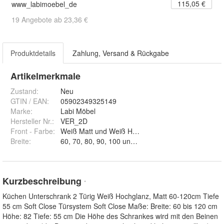
115,05 €
www_labimoebel_de
19 Angebote ab 23,36 €
Produktdetails
Zahlung, Versand & Rückgabe
Artikelmerkmale
Zustand:
Neu
GTIN / EAN:
05902349325149
Marke:
Labi Möbel
Hersteller Nr.:
VER_2D
Front - Farbe
:
Weiß Matt und Weiß Hochglanz
Breite
:
60, 70, 80, 90, 100 und 120
Kurzbeschreibung
*
Küchen Unterschrank 2 Türig Weiß Hochglanz, Matt 60-120cm Tiefe
55 cm Soft Close Türsystem Soft Close Maße: Breite: 60 bis 120 cm
Höhe: 82 Tiefe: 55 cm Die Höhe des Schrankes wird mit den Beinen