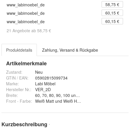
58,75 €
www_labimoebel_de
60,15 €
www_labimoebel_de
60,15 €
www_labimoebel_de
21 Angebote ab 58,75 €
Produktdetails
Zahlung, Versand & Rückgabe
Artikelmerkmale
Zustand:
Neu
GTIN / EAN:
05902815099734
Marke:
Labi Möbel
Hersteller Nr.:
VER_2D
Breite
:
60, 70, 80, 90, 100 und 120
Front - Farbe
:
Weiß Matt und Weiß Hochglanz
Kurzbeschreibung
*