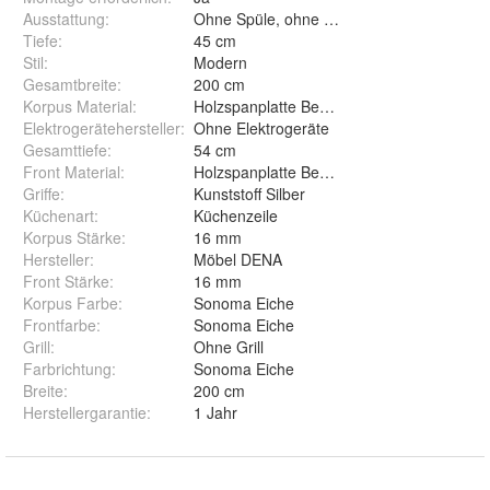
Ausstattung
:
Ohne Spüle, ohne Wasserhahn
Tiefe
:
45 cm
Stil
:
Modern
Gesamtbreite
:
200 cm
Korpus Material
:
Holzspanplatte Beschichtet
Elektrogerätehersteller
:
Ohne Elektrogeräte
Gesamttiefe
:
54 cm
Front Material
:
Holzspanplatte Beschichtet
Griffe
:
Kunststoff Silber
Küchenart
:
Küchenzeile
Korpus Stärke
:
16 mm
Hersteller
:
Möbel DENA
Front Stärke
:
16 mm
Korpus Farbe
:
Sonoma Eiche
Frontfarbe
:
Sonoma Eiche
Grill
:
Ohne Grill
Farbrichtung
:
Sonoma Eiche
Breite
:
200 cm
Herstellergarantie
:
1 Jahr