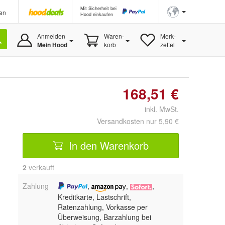
Mit Sicherheit bei
en
Hood einkaufen
Anmelden
Waren-
Merk-
Mein Hood
korb
zettel
168,51 €
inkl. MwSt.
Versandkosten nur 5,90 €
In den Warenkorb
2
 verkauft
Zahlung
,
,
,
Kreditkarte, Lastschrift,
Ratenzahlung, Vorkasse per
Überweisung, Barzahlung bei