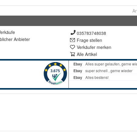
Ar
erkäufe
035783748038
lich
er Anbieter
Frage stellen
Verkäufer merken
Alle Artikel