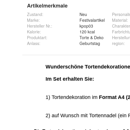
Artikelmerkmale
Zustand:
Neu
Personali
Marke:
Festivalartikel
Material
:
Hersteller Nr.:
kpop03
Charakte
Kalorie
:
120 kcal
Farbricht
Produktart
:
Torte & Deko
Herstellu
Anlass
:
Geburtstag
region
: