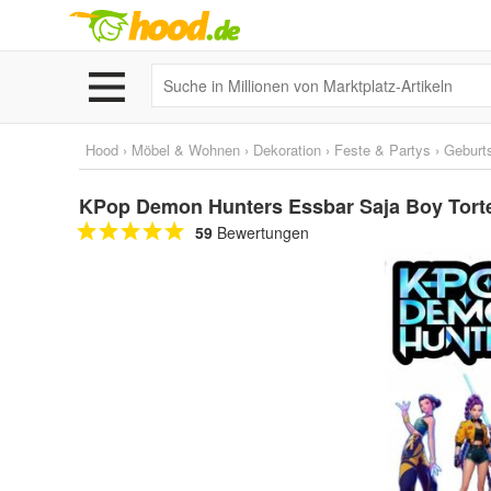
Hood
›
Möbel & Wohnen
›
Dekoration
›
Feste & Partys
›
Geburt
KPop Demon Hunters Essbar Saja Boy Tort
59
Bewertungen