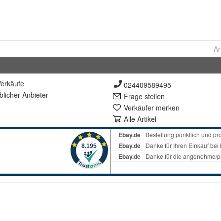
Ar
erkäufe
024409589495
lich
er Anbieter
Frage stellen
Verkäufer merken
Alle Artikel