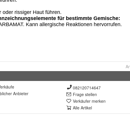
Ar
erkäufe
082120714647
lich
er Anbieter
Frage stellen
Verkäufer merken
Alle Artikel