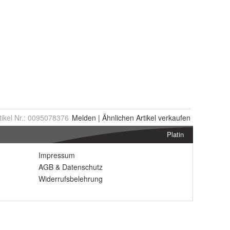
tikel Nr.:
0095078376
Melden
|
Ähnlichen
Artikel verkaufen
Platin
Impressum
AGB
&
Datenschutz
Widerrufsbelehrung