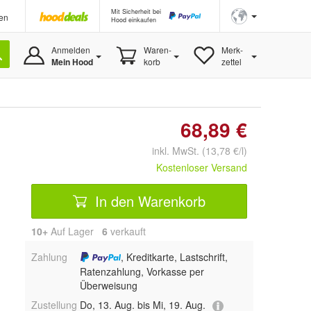
Mit Sicherheit bei
en
Hood einkaufen
Anmelden
Waren-
Merk-
Mein Hood
korb
zettel
68,89 €
inkl. MwSt. (13,78 €/l)
Kostenloser Versand
In den Warenkorb
10+
Auf Lager
6
 verkauft
Zahlung
, Kreditkarte, Lastschrift,
Ratenzahlung, Vorkasse per
Überweisung
Zustellung
Do, 13. Aug. bis Mi, 19. Aug.