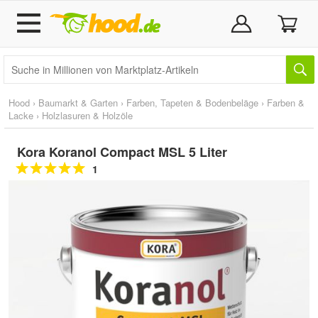
Hood
›
Baumarkt & Garten
›
Farben, Tapeten & Bodenbeläge
›
Farben &
Lacke
›
Holzlasuren & Holzöle
Kora Koranol Compact MSL 5 Liter
1