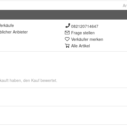
Ar
erkäufe
082120714647
lich
er Anbieter
Frage stellen
Verkäufer merken
Alle Artikel
kauft haben, den Kauf bewertet.