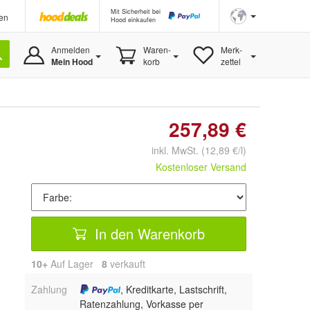
Mit Sicherheit bei
en
Hood einkaufen
Anmelden
Waren-
Merk-
Mein Hood
korb
zettel
257,89 €
inkl. MwSt.
(12,89 €/l)
Kostenloser Versand
In den Warenkorb
10+
Auf Lager
8
 verkauft
Zahlung
, Kreditkarte, Lastschrift,
Ratenzahlung, Vorkasse per