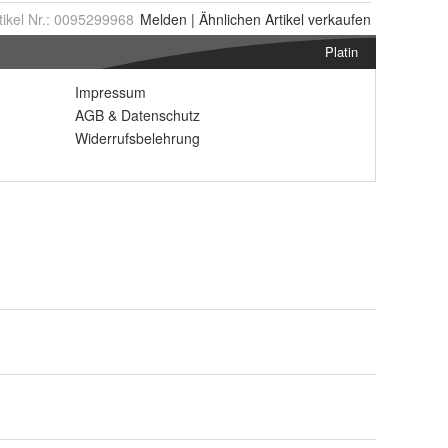
tikel Nr.:
0095299968
Melden
|
Ähnlichen
Artikel verkaufen
Platin
Impressum
AGB
&
Datenschutz
Widerrufsbelehrung