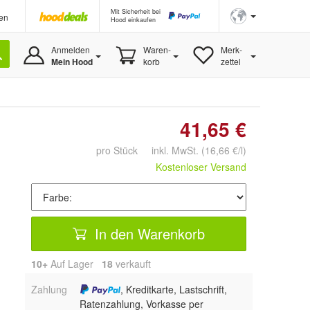
Mit Sicherheit bei
en
Hood einkaufen
Anmelden
Waren-
Merk-
Mein Hood
korb
zettel
41,65 €
pro Stück inkl. MwSt.
(16,66 €/l)
Kostenloser Versand
In den Warenkorb
10+
Auf Lager
18
 verkauft
Zahlung
, Kreditkarte, Lastschrift,
Ratenzahlung, Vorkasse per