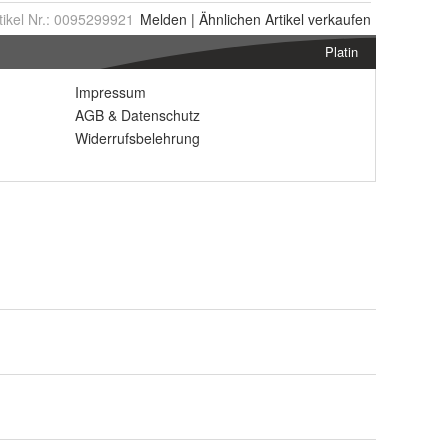
tikel Nr.:
0095299921
Melden
|
Ähnlichen
Artikel verkaufen
Platin
Impressum
AGB
&
Datenschutz
Widerrufsbelehrung