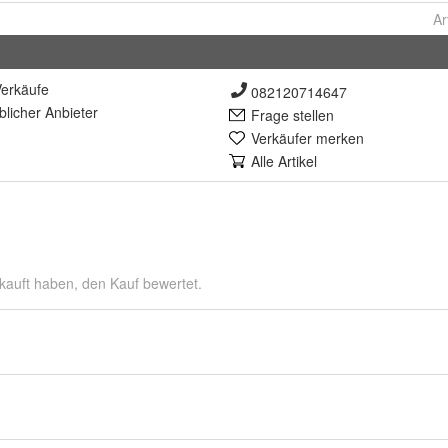
Ar
erkäufe
082120714647
lich
er Anbieter
Frage stellen
Verkäufer merken
Alle Artikel
kauft haben, den Kauf bewertet.