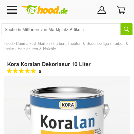
Hood
›
Baumarkt & Garten
›
Farben, Tapeten & Bodenbeläge
›
Farben &
Lacke
›
Holzlasuren & Holzöle
Kora Koralan Dekorlasur 10 Liter
5