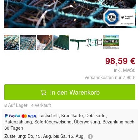
Doppelt antippen zum
vergrößern
98,59 €
inkl. MwSt.
Versandkosten nur 7,90 €
In den Warenkorb
8
Auf Lager
4
 verkauft
, Lastschrift, Kreditkarte, Debitkarte,
Ratenzahlung, Sofortüberweisung, Überweisung, Bezahlung nach
30 Tagen
Zustellung:
Do, 13. Aug. bis Sa, 15. Aug.