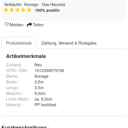
Verkäufer:
Konege - Das Heunetz
100% positiv
Merken
Teilen
Produktdetails
Zahlung, Versand & Rückgabe
Artikelmerkmale
Zustand:
Neu
GTIN / EAN:
1012309575706
Marke:
Konege
Breite:
:
3,5m
Länge:
:
3,5m
Masche:
:
6,0cm
Lichte Weite:
:
ca. 5,5cm
Material:
:
PP hochfest
Kurzbeschreibung
*