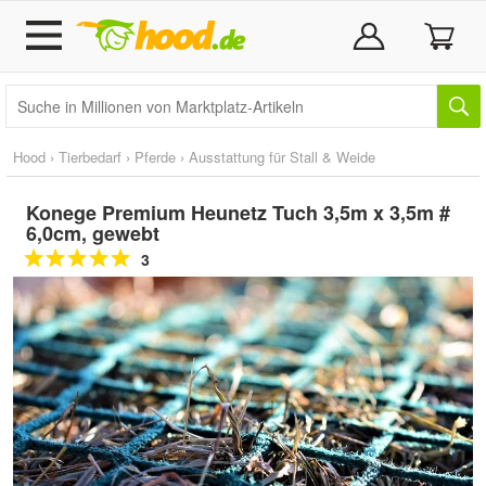
Hood
›
Tierbedarf
›
Pferde
›
Ausstattung für Stall & Weide
Konege Premium Heunetz Tuch 3,5m x 3,5m #
6,0cm, gewebt
3