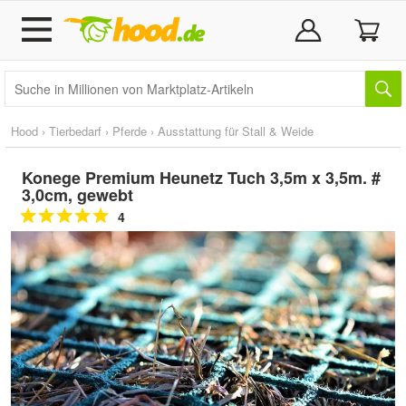
Hood
›
Tierbedarf
›
Pferde
›
Ausstattung für Stall & Weide
Konege Premium Heunetz Tuch 3,5m x 3,5m. #
3,0cm, gewebt
4