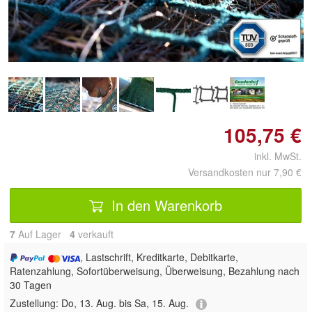
Doppelt antippen zum
vergrößern
105,75 €
inkl. MwSt.
Versandkosten nur 7,90 €
In den Warenkorb
7
Auf Lager
4
 verkauft
, Lastschrift, Kreditkarte, Debitkarte,
Ratenzahlung, Sofortüberweisung, Überweisung, Bezahlung nach
30 Tagen
Zustellung:
Do, 13. Aug. bis Sa, 15. Aug.