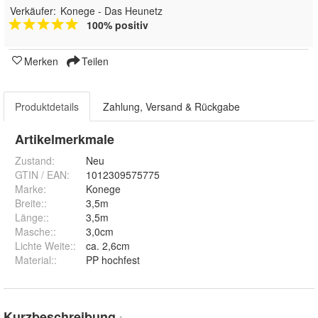
Verkäufer:
Konege - Das Heunetz
100% positiv
Merken
Teilen
Produktdetails
Zahlung, Versand & Rückgabe
Artikelmerkmale
Zustand:
Neu
GTIN / EAN:
1012309575775
Marke:
Konege
Breite:
:
3,5m
Länge:
:
3,5m
Masche:
:
3,0cm
Lichte Weite:
:
ca. 2,6cm
Material:
:
PP hochfest
Kurzbeschreibung
*