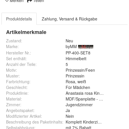
Merken
Teilen
Produktdetails
Zahlung, Versand & Rückgabe
Artikelmerkmale
Zustand:
Neu
Marke:
byMM
Hersteller Nr.:
PP-400-SET8
Set enthält
:
Himmelbett
Anzahl der Teile
:
5
Motiv
:
Prinzessin/Feen
Muster
:
Prinzessin
Farbrichtung
:
Rosa, weiß
Geschlecht
:
Für Mädchen
Produktlinie
:
Anastasia rosa Kinderzimmer
Material
:
MDF/Spanplatte - glänzend lackier
Zimmer
:
Jugendzimmer
Angebotspaket
:
Ja
Modifizierter Artikel
:
Nein
Beschreibung des Paketinhalts
:
Komplett Kinderzimmer
Selbstabholung
:
mit 7% Rabatt