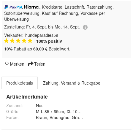
,
, Kreditkarte, Lastschrift, Ratenzahlung,
Sofortüberweisung,
Kauf auf Rechnung, Vorkasse per
Überweisung
Zustellung:
Fr, 4. Sept. bis Mo, 14. Sept.
Verkäufer:
hundeparadies59
100% positiv
10%
Rabatt ab
60,00 €
Bestellwert.
Merken
Teilen
Produktdetails
Zahlung, Versand & Rückgabe
Artikelmerkmale
Zustand:
Neu
Größe
:
M-L 85 x 65cm, XL 105 x 80cm und XXL 120 
Farbe
:
Braun, Braungrau, Grau, Khaki und Rosa