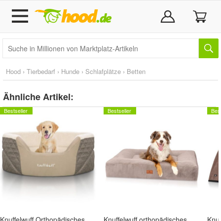
Hood
›
Tierbedarf
›
Hunde
›
Schlafplätze
›
Betten
Ähnliche Artikel:
Bestseller
Bestseller
Best
Knuffelwuff Orthopädisches Hundebett Lena mit hohem Schaumstoffrand Braun/ Beige
Knuffelwuff orthopädisches Hundebett Midland