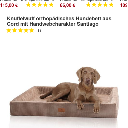
115,00 €
86,00 €
109
Knuffelwuff orthopädisches Hundebett aus
Cord mit Handwebcharakter Santiago
11