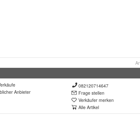
Ar
erkäufe
082120714647
lich
er Anbieter
Frage stellen
Verkäufer merken
Alle Artikel